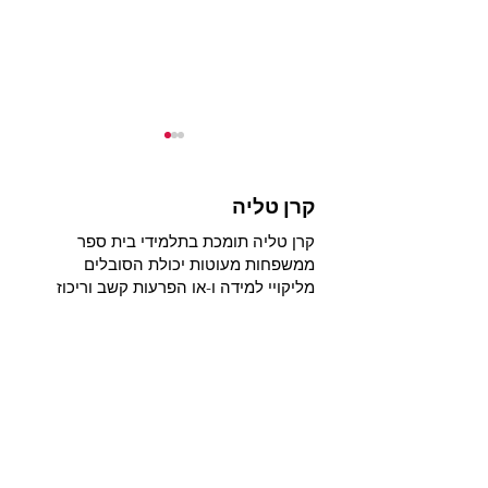
קרן טליה
קרן טליה תומכת בתלמידי בית ספר
ממשפחות מעוטות יכולת הסובלים
 מבית ספר נירים
מליקויי למידה ו-או הפרעות קשב וריכוז
קראו את הניוזלטר החדש
(ADHD)
שלנו
Email
:
taliatrust@012.net.il
Phone
:
04-8255655
Registered Charity:
580443554
קבלו עדכונים שוטפים מאיתנו