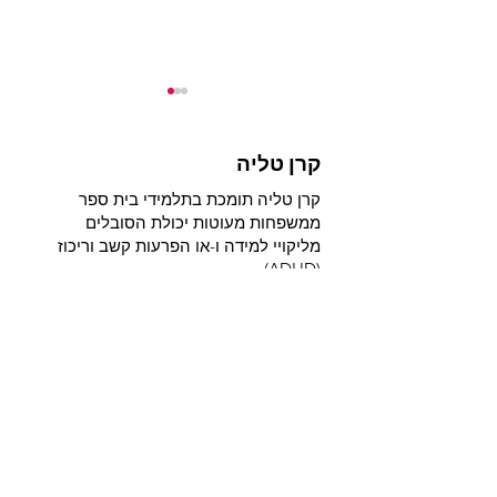
קרן טליה
קרן טליה תומכת בתלמידי בית ספר
ממשפחות מעוטות יכולת הסובלים
 מבית ספר נירים
מליקויי למידה ו-או הפרעות קשב וריכוז
קראו את הניוזלטר החדש
(ADHD)
שלנו
Email
:
taliatrust@012.net.il
Phone
:
04-8255655
Registered Charity:
580443554
קבלו עדכונים שוטפים מאיתנו