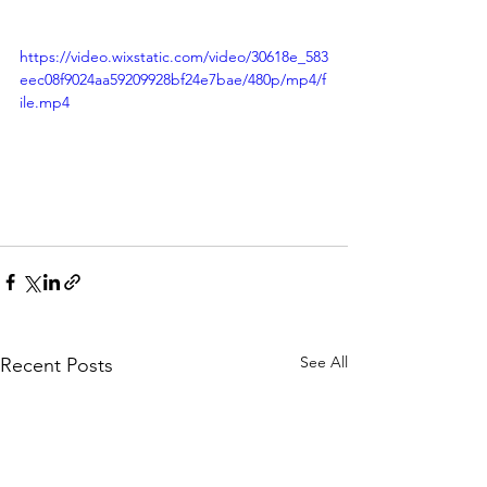
https://video.wixstatic.com/video/30618e_583
eec08f9024aa59209928bf24e7bae/480p/mp4/f
ile.mp4
See All
Recent Posts